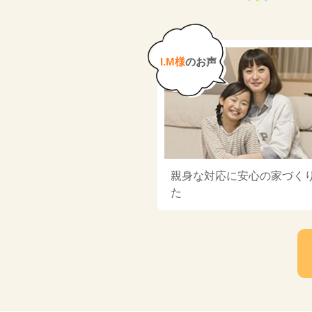
I.M様
のお声
親身な対応に安心の家づく
た