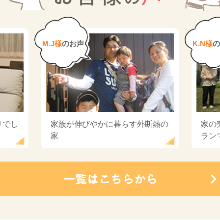
M.J様
のお声
K.N様
の
りでし
家族が伸びやかに暮らす外断熱の
家の
家
ラン