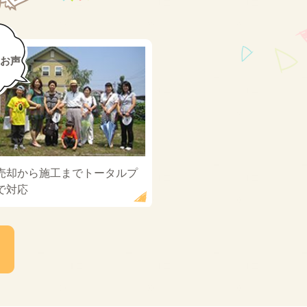
お声
売却から施工までトータルプ
で対応