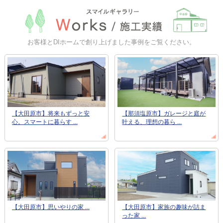
お客様とDIホームで創り上げました事例をご覧ください。
【大田原市】将来もずっと安
【那須塩原市】ガレージと庭が
心。スマートに暮らす ...
叶える、理想の暮ら ...
【大田原市】思いやりの家 ...
【大田原市】家族の趣味が詰ま
った家 ...