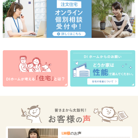
I.M様
のお声